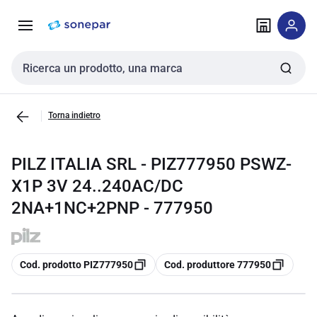
Vai alla
Vai
navigazione
alla
pagina
Cerca input
Torna indietro
PILZ ITALIA SRL - PIZ777950 PSWZ-
X1P 3V 24..240AC/DC
2NA+1NC+2PNP - 777950
copia
copia
Cod. prodotto PIZ777950
Cod. produttore 777950