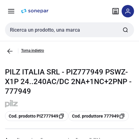
Vai alla
Vai
navigazione
alla
pagina
Cerca input
Torna indietro
PILZ ITALIA SRL - PIZ777949 PSWZ-
X1P 24..240AC/DC 2NA+1NC+2PNP -
777949
copia
copia
Cod. prodotto PIZ777949
Cod. produttore 777949