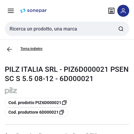
Vai alla
Vai
navigazione
alla
pagina
Cerca input
Torna indietro
PILZ ITALIA SRL - PIZ6D000021 PSEN
SC S 5.5 08-12 - 6D000021
copia
Cod. prodotto PIZ6D000021
copia
Cod. produttore 6D000021