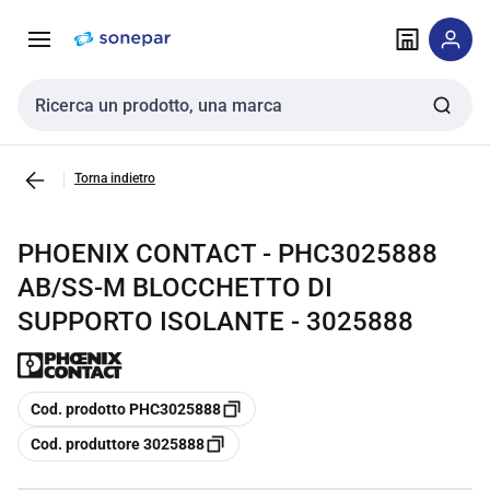
Vai alla
Vai
navigazione
alla
pagina
Cerca input
Torna indietro
PHOENIX CONTACT - PHC3025888
AB/SS-M BLOCCHETTO DI
SUPPORTO ISOLANTE - 3025888
copia
Cod. prodotto PHC3025888
copia
Cod. produttore 3025888