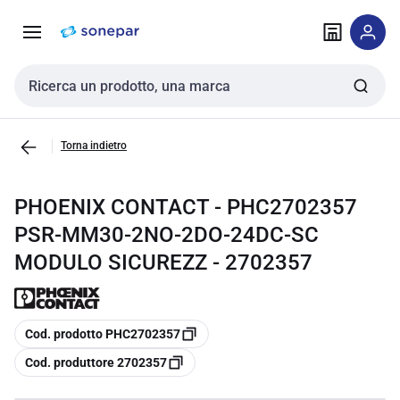
Vai alla
Vai
navigazione
alla
pagina
Cerca input
Torna indietro
PHOENIX CONTACT - PHC2702357
PSR-MM30-2NO-2DO-24DC-SC
MODULO SICUREZZ - 2702357
copia
Cod. prodotto PHC2702357
copia
Cod. produttore 2702357