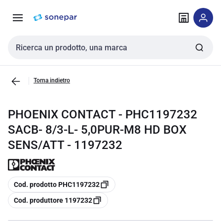
Vai alla
Vai
navigazione
alla
pagina
Cerca input
Torna indietro
PHOENIX CONTACT - PHC1197232
SACB- 8/3-L- 5,0PUR-M8 HD BOX
SENS/ATT - 1197232
copia
Cod. prodotto PHC1197232
copia
Cod. produttore 1197232