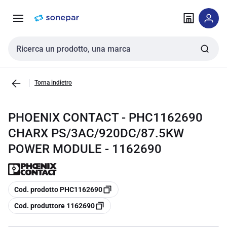
Vai alla
Vai
navigazione
alla
pagina
Cerca input
Torna indietro
PHOENIX CONTACT - PHC1162690
CHARX PS/3AC/920DC/87.5KW
POWER MODULE - 1162690
copia
Cod. prodotto PHC1162690
copia
Cod. produttore 1162690