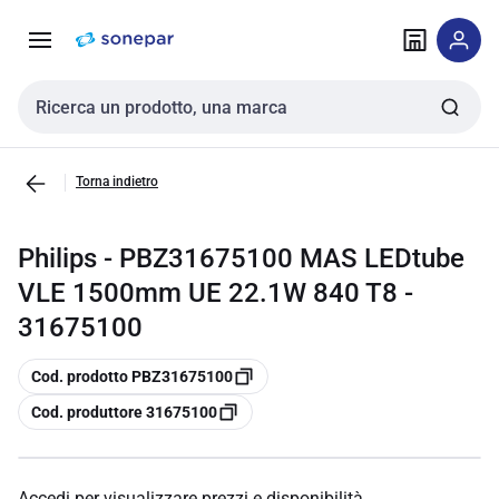
Vai alla
Vai
navigazione
alla
pagina
Cerca input
Torna indietro
Philips - PBZ31675100 MAS LEDtube
VLE 1500mm UE 22.1W 840 T8 -
31675100
copia
Cod. prodotto PBZ31675100
copia
Cod. produttore 31675100
Accedi per visualizzare prezzi e disponibilità