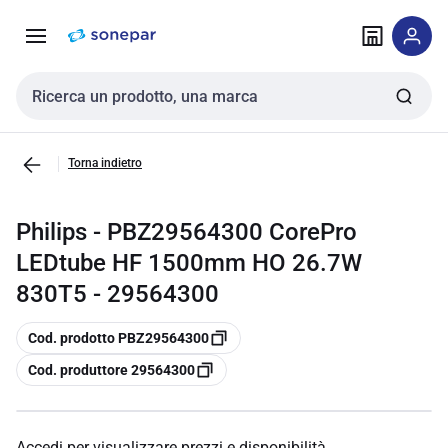
Vai alla
Vai
navigazione
alla
pagina
Cerca input
Torna indietro
Philips - PBZ29564300 CorePro
LEDtube HF 1500mm HO 26.7W
830T5 - 29564300
copia
Cod. prodotto PBZ29564300
copia
Cod. produttore 29564300
Accedi per visualizzare prezzi e disponibilità