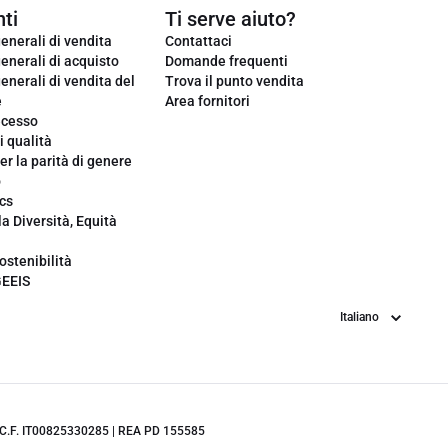
ti
Ti serve aiuto?
enerali di vendita
Contattaci
enerali di acquisto
Domande frequenti
enerali di vendita del
Trova il punto vendita
e
Area fornitori
ecesso
i qualità
er la parità di genere
o
cs
la Diversità, Equità
ostenibilità
GEEIS
Lingua
.IVA/C.F. IT00825330285 | REA PD 155585