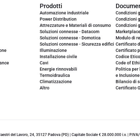
Prodotti
Documen
Automazione industriale
Condizioni g
Power Distribution
Condizioni g
Attrezzature e Materiali di consumo
Condizioni g
Soluzioni connesse - Datacom
Marketplac
Soluzioni connesse - Domotica
Modulo di r
Soluzioni connesse - Sicurezza edifici
Certificato d
ione
Illuminazione
Certificato p
Installazione civile
Codice Etic
iance
Cavi
Code of Ethi
Energie rinnovabili
Politica per 
Termoidraulica
e Inclusione
Climatizzazione
Bilancio di s
Altro
Certificato 
 Maestri del Lavoro, 24, 35127 Padova (PD) | Capitale Sociale € 28.000.000 i.v. | P