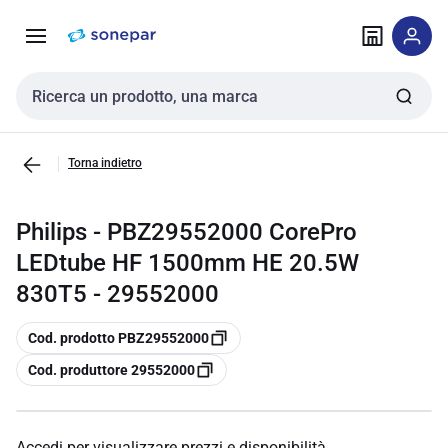
Vai alla
Vai
navigazione
alla
pagina
Cerca input
Torna indietro
Philips - PBZ29552000 CorePro
LEDtube HF 1500mm HE 20.5W
830T5 - 29552000
copia
Cod. prodotto PBZ29552000
copia
Cod. produttore 29552000
Accedi per visualizzare prezzi e disponibilità