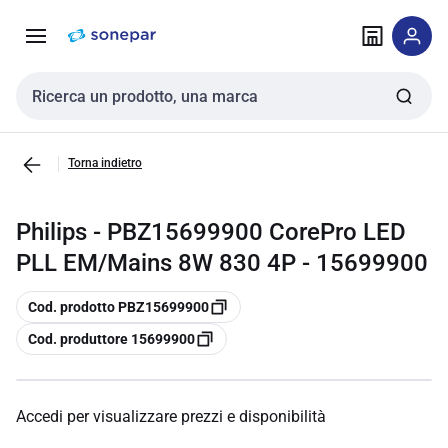
Vai alla
Vai
navigazione
alla
pagina
Cerca input
Torna indietro
Philips - PBZ15699900 CorePro LED
PLL EM/Mains 8W 830 4P - 15699900
copia
Cod. prodotto PBZ15699900
copia
Cod. produttore 15699900
Accedi per visualizzare prezzi e disponibilità