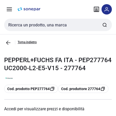
Vai alla
Vai
navigazione
alla
pagina
Cerca input
Torna indietro
PEPPERL+FUCHS FA ITA - PEP277764
UC2000-L2-E5-V15 - 277764
copia
copia
Cod. prodotto PEP277764
Cod. produttore 277764
Accedi per visualizzare prezzi e disponibilità