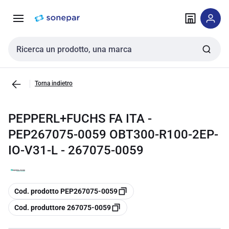
Vai alla
Vai
navigazione
alla
pagina
Cerca input
Torna indietro
PEPPERL+FUCHS FA ITA -
PEP267075-0059 OBT300-R100-2EP-
IO-V31-L - 267075-0059
copia
Cod. prodotto PEP267075-0059
copia
Cod. produttore 267075-0059