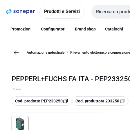
Vai alla
Vai
navigazione
alla
Prodotti e Servizi
Cerca input
pagina
Promozioni
Configuratori
Brand shop
Cataloghi
Automazione industriale
Rilevamento elettronico e connessione
PEPPERL+FUCHS FA ITA - PEP233250
copia
copia
Cod. prodotto PEP233250
Cod. produttore 233250