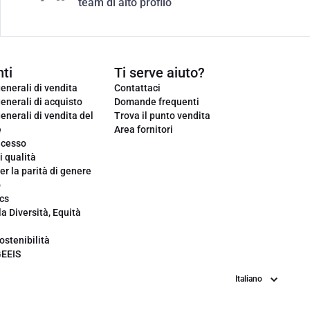
team di alto profilo
ti
Ti serve aiuto?
enerali di vendita
Contattaci
enerali di acquisto
Domande frequenti
enerali di vendita del
Trova il punto vendita
e
Area fornitori
ecesso
i qualità
er la parità di genere
o
cs
la Diversità, Equità
ostenibilità
GEEIS
Lingua