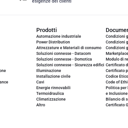
esigenze dei clienti
Prodotti
Documen
Automazione industriale
Condizioni g
Power Distribution
Condizioni g
Attrezzature e Materiali di consumo
Condizioni g
Soluzioni connesse - Datacom
Marketplac
Soluzioni connesse - Domotica
Modulo di r
Soluzioni connesse - Sicurezza edifici
Certificato d
ione
Illuminazione
Certificato p
Installazione civile
Codice Etic
iance
Cavi
Code of Ethi
Energie rinnovabili
Politica per 
Termoidraulica
e Inclusione
Climatizzazione
Bilancio di s
Altro
Certificato 