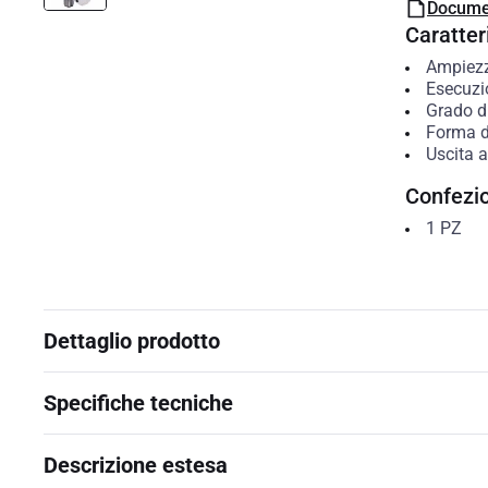
Docume
Caratteri
Ampiezz
Esecuzi
Grado di
Forma d
Uscita a
Confezi
1
PZ
Dettaglio prodotto
Specifiche tecniche
Descrizione estesa