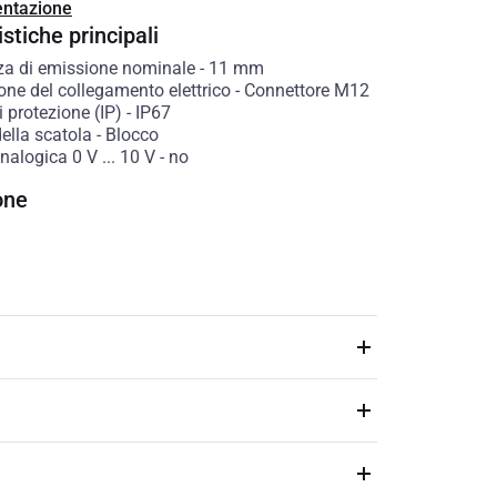
ntazione
stiche principali
a di emissione nominale
-
11
mm
one del collegamento elettrico
-
Connettore M12
 protezione (IP)
-
IP67
ella scatola
-
Blocco
nalogica 0 V ... 10 V
-
no
one