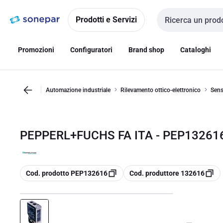
Vai alla
Vai
navigazione
alla
Prodotti e Servizi
Cerca input
pagina
Promozioni
Configuratori
Brand shop
Cataloghi
Automazione industriale
Rilevamento ottico-elettronico
Sens
PEPPERL+FUCHS FA ITA - PEP132616
copia
copia
Cod. prodotto PEP132616
Cod. produttore 132616