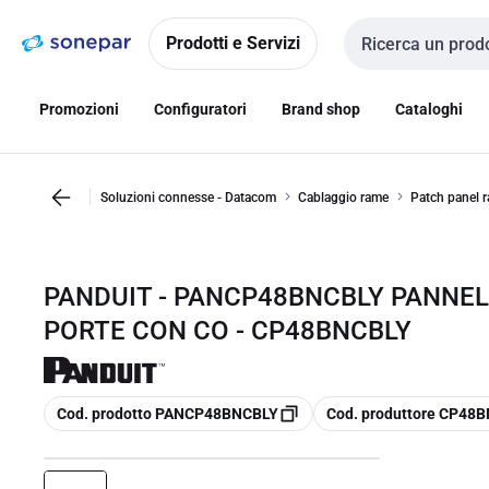
Vai alla
Vai
navigazione
alla
Prodotti e Servizi
Cerca input
pagina
Promozioni
Configuratori
Brand shop
Cataloghi
Soluzioni connesse - Datacom
Cablaggio rame
Patch panel r
PANDUIT - PANCP48BNCBLY PANNEL
PORTE CON CO - CP48BNCBLY
copia
copia
Cod. prodotto PANCP48BNCBLY
Cod. produttore CP48