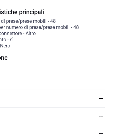
stiche principali
di prese/prese mobili
-
48
per numero di prese/prese mobili
-
48
connettore
-
Altro
ato
-
sì
Nero
one