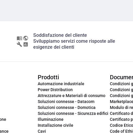
Soddisfazione del cliente
Sviluppiamo servizi come risposte alle
esigenze dei clienti
Prodotti
Documen
Automazione industriale
Condizioni g
Power Distribution
Condizioni g
Attrezzature e Materiali di consumo
Condizioni g
Soluzioni connesse - Datacom
Marketplac
Soluzioni connesse - Domotica
Modulo di r
Soluzioni connesse - Sicurezza edifici
Certificato d
ione
Illuminazione
Certificato p
Installazione civile
Codice Etic
iance
Cavi
Code of Ethi