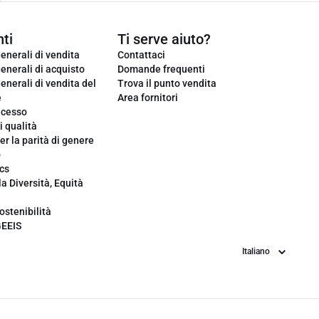
ti
Ti serve aiuto?
enerali di vendita
Contattaci
enerali di acquisto
Domande frequenti
enerali di vendita del
Trova il punto vendita
e
Area fornitori
ecesso
i qualità
er la parità di genere
o
cs
la Diversità, Equità
ostenibilità
GEEIS
Lingua