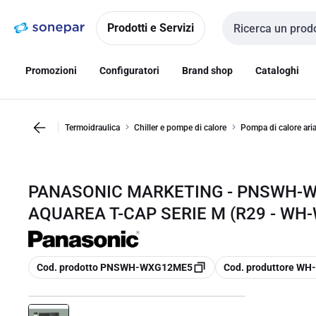
Vai alla
Vai
navigazione
alla
Prodotti e Servizi
Cerca input
pagina
Promozioni
Configuratori
Brand shop
Cataloghi
Termoidraulica
Chiller e pompe di calore
Pompa di calore ar
PANASONIC MARKETING - PNSWH-
AQUAREA T-CAP SERIE M (R29 - W
copia
copia
Cod. prodotto PNSWH-WXG12ME5
Cod. produttore W