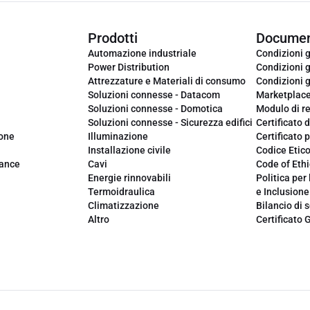
Prodotti
Documen
Automazione industriale
Condizioni g
Power Distribution
Condizioni g
Attrezzature e Materiali di consumo
Condizioni g
Soluzioni connesse - Datacom
Marketplac
Soluzioni connesse - Domotica
Modulo di r
Soluzioni connesse - Sicurezza edifici
Certificato d
ione
Illuminazione
Certificato p
Installazione civile
Codice Etic
iance
Cavi
Code of Ethi
Energie rinnovabili
Politica per 
Termoidraulica
e Inclusione
Climatizzazione
Bilancio di s
Altro
Certificato 