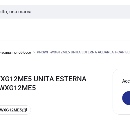
PNSWH-WXG12ME5 UNITA ESTERNA AQUAREA T-CAP SER
ia-acqua monoblocco
WXG12ME5 UNITA ESTERNA
Acc
H-WXG12ME5
H-WXG12ME5