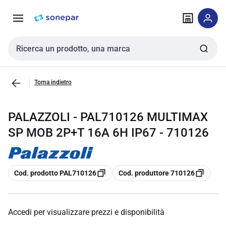
Vai alla
Vai
navigazione
alla
pagina
Cerca input
Torna indietro
PALAZZOLI - PAL710126 MULTIMAX
SP MOB 2P+T 16A 6H IP67 - 710126
copia
copia
Cod. prodotto PAL710126
Cod. produttore 710126
Accedi per visualizzare prezzi e disponibilità