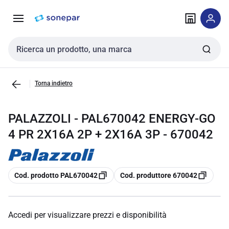
Vai alla
Vai
navigazione
alla
pagina
Cerca input
Torna indietro
PALAZZOLI - PAL670042 ENERGY-GO
4 PR 2X16A 2P + 2X16A 3P - 670042
copia
copia
Cod. prodotto PAL670042
Cod. produttore 670042
Accedi per visualizzare prezzi e disponibilità