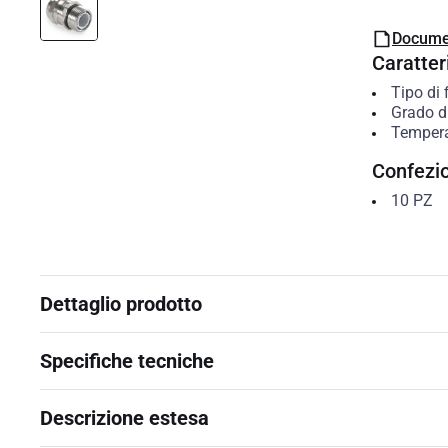
Docume
Caratteri
Tipo di 
Grado di
Tempera
Confezi
10
PZ
Dettaglio prodotto
Specifiche tecniche
Descrizione estesa