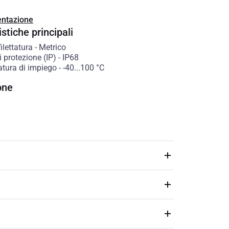
ntazione
stiche principali
filettatura
-
Metrico
 protezione (IP)
-
IP68
tura di impiego
-
-40...100
°C
one