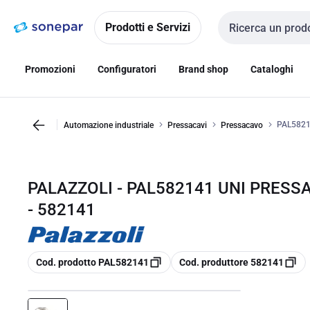
Vai alla
Vai
navigazione
alla
Prodotti e Servizi
Cerca input
pagina
Promozioni
Configuratori
Brand shop
Cataloghi
PAL5821
Automazione industriale
Pressacavi
Pressacavo
PALAZZOLI - PAL582141 UNI PRESS
- 582141
copia
copia
Cod. prodotto PAL582141
Cod. produttore 582141