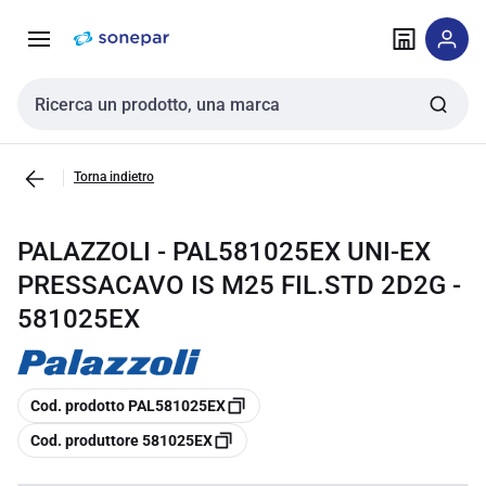
Vai alla
Vai
navigazione
alla
pagina
Cerca input
Torna indietro
PALAZZOLI - PAL581025EX UNI-EX
PRESSACAVO IS M25 FIL.STD 2D2G -
581025EX
copia
Cod. prodotto PAL581025EX
copia
Cod. produttore 581025EX