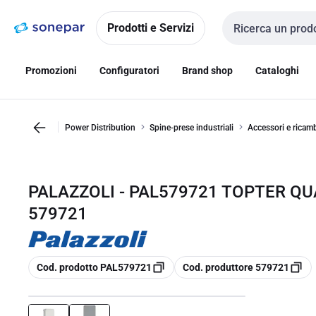
Vai alla
Vai
navigazione
alla
Prodotti e Servizi
Cerca input
pagina
Promozioni
Configuratori
Brand shop
Cataloghi
Power Distribution
Spine-prese industriali
Accessori e ricam
PALAZZOLI - PAL579721 TOPTER QUA
579721
copia
copia
Cod. prodotto PAL579721
Cod. produttore 579721