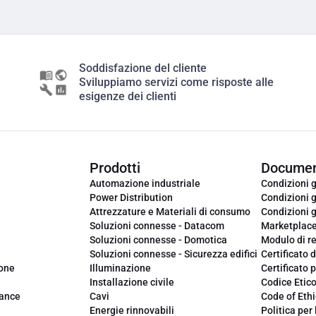
Soddisfazione del cliente
Sviluppiamo servizi come risposte alle
esigenze dei clienti
Prodotti
Documen
Automazione industriale
Condizioni g
Power Distribution
Condizioni g
Attrezzature e Materiali di consumo
Condizioni g
Soluzioni connesse - Datacom
Marketplac
Soluzioni connesse - Domotica
Modulo di r
Soluzioni connesse - Sicurezza edifici
Certificato d
ione
Illuminazione
Certificato p
Installazione civile
Codice Etic
iance
Cavi
Code of Ethi
Energie rinnovabili
Politica per 