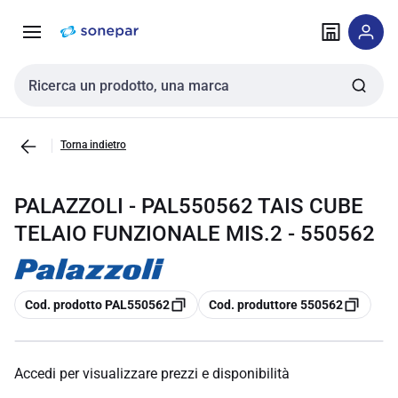
Vai alla
Vai
navigazione
alla
pagina
Cerca input
Torna indietro
PALAZZOLI - PAL550562 TAIS CUBE
TELAIO FUNZIONALE MIS.2 - 550562
copia
copia
Cod. prodotto PAL550562
Cod. produttore 550562
Accedi per visualizzare prezzi e disponibilità