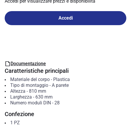
Accedi per visualizzare prezzi e disponibilità
Accedi
Documentazione
Caratteristiche principali
Materiale del corpo
-
Plastica
Tipo di montaggio
-
A parete
Altezza
-
810
mm
Larghezza
-
630
mm
Numero moduli DIN
-
28
Confezione
1
PZ