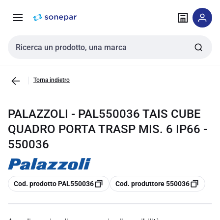
Vai alla
Vai
navigazione
alla
pagina
Cerca input
Torna indietro
PALAZZOLI - PAL550036 TAIS CUBE
QUADRO PORTA TRASP MIS. 6 IP66 -
550036
copia
copia
Cod. prodotto PAL550036
Cod. produttore 550036