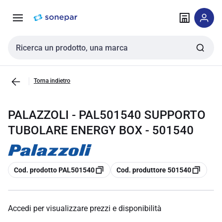
Vai alla
Vai
navigazione
alla
pagina
Cerca input
Torna indietro
PALAZZOLI - PAL501540 SUPPORTO
TUBOLARE ENERGY BOX - 501540
copia
copia
Cod. prodotto PAL501540
Cod. produttore 501540
Accedi per visualizzare prezzi e disponibilità