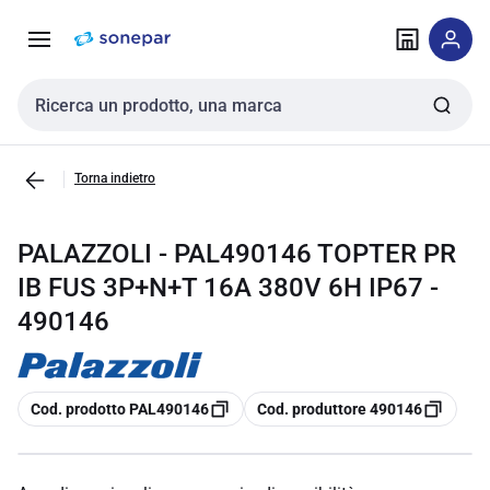
Vai alla
Vai
navigazione
alla
pagina
Cerca input
Torna indietro
PALAZZOLI - PAL490146 TOPTER PR
IB FUS 3P+N+T 16A 380V 6H IP67 -
490146
copia
copia
Cod. prodotto PAL490146
Cod. produttore 490146