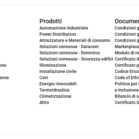
Prodotti
Documen
Automazione industriale
Condizioni g
Power Distribution
Condizioni g
Attrezzature e Materiali di consumo
Condizioni g
Soluzioni connesse - Datacom
Marketplac
Soluzioni connesse - Domotica
Modulo di r
Soluzioni connesse - Sicurezza edifici
Certificato d
ione
Illuminazione
Certificato p
Installazione civile
Codice Etic
iance
Cavi
Code of Ethi
Energie rinnovabili
Politica per 
Termoidraulica
e Inclusione
Climatizzazione
Bilancio di s
Altro
Certificato 