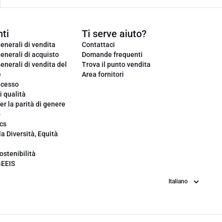
ti
Ti serve aiuto?
enerali di vendita
Contattaci
enerali di acquisto
Domande frequenti
enerali di vendita del
Trova il punto vendita
e
Area fornitori
ecesso
i qualità
er la parità di genere
o
cs
la Diversità, Equità
ostenibilità
GEEIS
Lingua