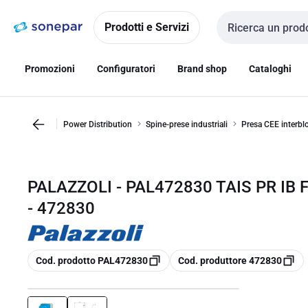
Vai alla
Vai
navigazione
alla
Prodotti e Servizi
Cerca input
pagina
Promozioni
Configuratori
Brand shop
Cataloghi
Power Distribution
Spine-prese industriali
Presa CEE interblo
PALAZZOLI - PAL472830 TAIS PR IB
- 472830
copia
copia
Cod. prodotto PAL472830
Cod. produttore 472830