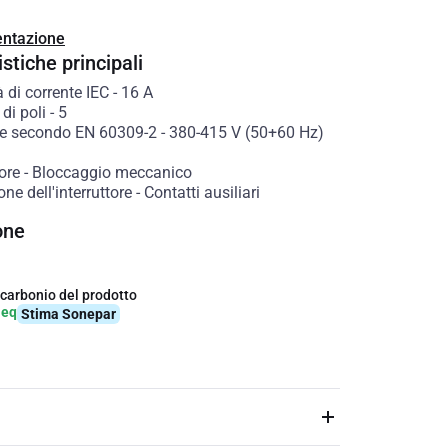
ntazione
stiche principali
à di corrente IEC
-
16
A
di poli
-
5
e secondo EN 60309-2
-
380-415 V (50+60 Hz)
tore
-
Bloccaggio meccanico
ne dell'interruttore
-
Contatti ausiliari
one
 carbonio del prodotto
-eq
Stima Sonepar