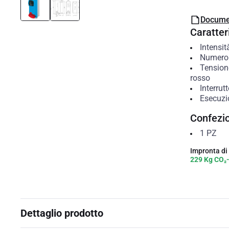
Docume
Caratteri
Intensit
Numero 
Tension
rosso
Interrut
Esecuzio
Confezi
1
PZ
Impronta di
229 Kg CO₂
Dettaglio prodotto