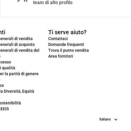
team di alto profilo
ti
Ti serve aiuto?
enerali di vendita
Contattaci
enerali di acquisto
Domande frequenti
enerali di vendita del
Trova il punto vendita
e
Area fornitori
ecesso
i qualità
er la parità di genere
o
cs
la Diversità, Equità
ostenibilità
GEEIS
Lingua