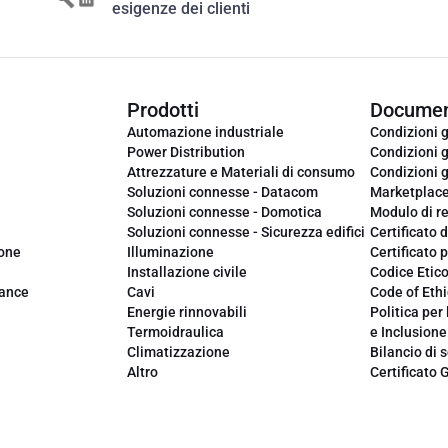
esigenze dei clienti
Prodotti
Documen
Automazione industriale
Condizioni g
Power Distribution
Condizioni g
Attrezzature e Materiali di consumo
Condizioni g
Soluzioni connesse - Datacom
Marketplac
Soluzioni connesse - Domotica
Modulo di r
Soluzioni connesse - Sicurezza edifici
Certificato d
ione
Illuminazione
Certificato p
Installazione civile
Codice Etic
iance
Cavi
Code of Ethi
Energie rinnovabili
Politica per 
Termoidraulica
e Inclusione
Climatizzazione
Bilancio di s
Altro
Certificato 