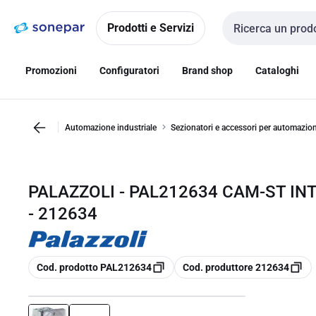
Vai alla
Vai
navigazione
alla
Prodotti e Servizi
Cerca input
pagina
Promozioni
Configuratori
Brand shop
Cataloghi
Automazione industriale
Sezionatori e accessori per automazio
PALAZZOLI - PAL212634 CAM-ST IN
- 212634
copia
copia
Cod. prodotto PAL212634
Cod. produttore 212634