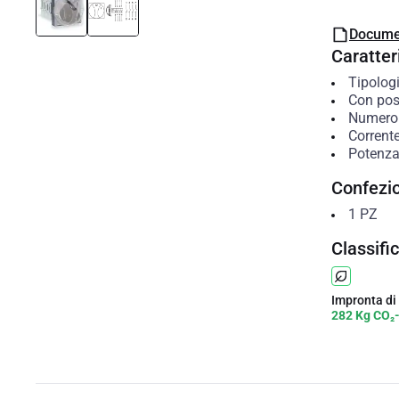
Docume
Caratteri
Tipolog
Con posi
Numero 
Corrent
Potenza
Confezi
1
PZ
Classifi
Impronta di
282 Kg CO₂