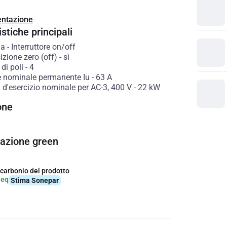
ntazione
stiche principali
ia
-
Interruttore on/off
zione zero (off)
-
sì
di poli
-
4
e nominale permanente Iu
-
63
A
 d'esercizio nominale per AC-3, 400 V
-
22
kW
one
cazione green
 carbonio del prodotto
-eq
Stima Sonepar