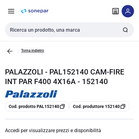
Vai alla
Vai
navigazione
alla
pagina
Cerca input
Torna indietro
PALAZZOLI - PAL152140 CAM-FIRE
INT PAR F400 4X16A - 152140
copia
copia
Cod. prodotto PAL152140
Cod. produttore 152140
Accedi per visualizzare prezzi e disponibilità