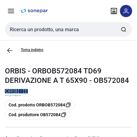
Vai alla
Vai
navigazione
alla
pagina
Cerca input
Torna indietro
ORBIS - ORBOB572084 TD69
DERIVAZIONE A T 65X90 - OB572084
copia
Cod. prodotto ORBOB572084
copia
Cod. produttore OB572084