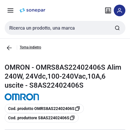
Vai alla
Vai
navigazione
alla
pagina
Cerca input
Torna indietro
OMRON - OMRS8AS22402406S Alim
240W, 24Vdc,100-240Vac,10A,6
uscite - S8AS22402406S
copia
Cod. prodotto OMRS8AS22402406S
copia
Cod. produttore S8AS22402406S