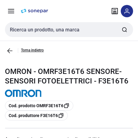
Vai alla
Vai
navigazione
alla
pagina
Cerca input
Torna indietro
OMRON - OMRF3E16T6 SENSORE-
SENSORI FOTOELETTRICI - F3E16T6
copia
Cod. prodotto OMRF3E16T6
copia
Cod. produttore F3E16T6