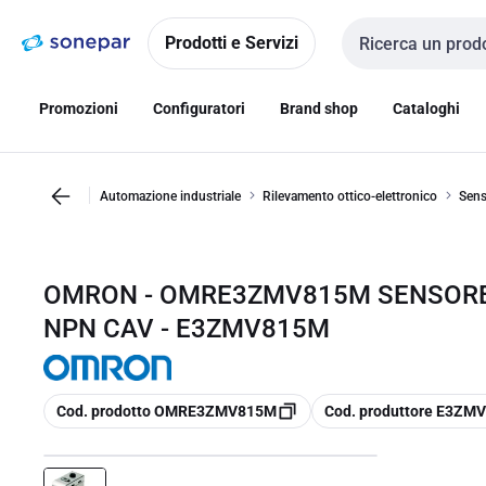
Vai alla
Vai
navigazione
alla
Prodotti e Servizi
Cerca input
pagina
Promozioni
Configuratori
Brand shop
Cataloghi
Automazione industriale
Rilevamento ottico-elettronico
Sens
OMRON - OMRE3ZMV815M SENSORE-
NPN CAV - E3ZMV815M
copia
copia
Cod. prodotto OMRE3ZMV815M
Cod. produttore E3ZM