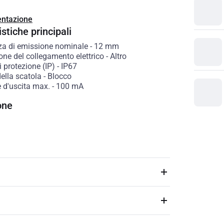
ntazione
stiche principali
a di emissione nominale
-
12
mm
one del collegamento elettrico
-
Altro
 protezione (IP)
-
IP67
ella scatola
-
Blocco
 d'uscita max.
-
100
mA
one