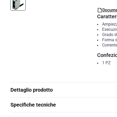
Docume
Caratteri
Ampiezz
Esecuzi
Grado di
Forma d
Corrente
Confezi
1
PZ
Dettaglio prodotto
Specifiche tecniche