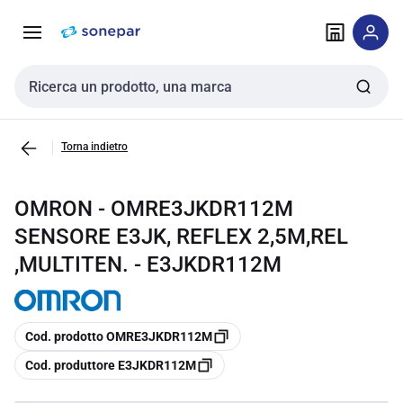
Vai alla
Vai
navigazione
alla
pagina
Cerca input
Torna indietro
OMRON - OMRE3JKDR112M
SENSORE E3JK, REFLEX 2,5M,REL
,MULTITEN. - E3JKDR112M
copia
Cod. prodotto OMRE3JKDR112M
copia
Cod. produttore E3JKDR112M