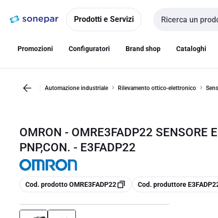
Vai alla
Vai
navigazione
alla
Prodotti e Servizi
Cerca input
pagina
Promozioni
Configuratori
Brand shop
Cataloghi
Automazione industriale
Rilevamento ottico-elettronico
Sens
OMRON - OMRE3FADP22 SENSORE E3F
PNP,CON. - E3FADP22
copia
copia
Cod. prodotto OMRE3FADP22
Cod. produttore E3FADP2