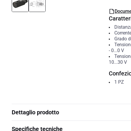
Docume
Caratteri
Distanz
Corrente
Grado di
Tension
-
0...0
V
Tension
10...30
V
Confezi
1
PZ
Dettaglio prodotto
Specifiche tecniche