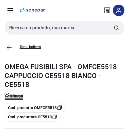
Vai alla
Vai
navigazione
alla
pagina
Cerca input
Torna indietro
OMEGA FUSIBILI SPA - OMFCE5518
CAPPUCCIO CE5518 BIANCO -
CE5518
copia
Cod. prodotto OMFCE5518
copia
Cod. produttore CE5518