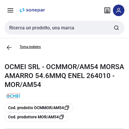
Vai alla
Vai
navigazione
alla
pagina
Cerca input
Torna indietro
OCMEI SRL - OCMMOR/AM54 MORSA
AMARRO 54.6MMQ ENEL 264010 -
MOR/AM54
copia
Cod. prodotto OCMMOR/AM54
copia
Cod. produttore MOR/AM54