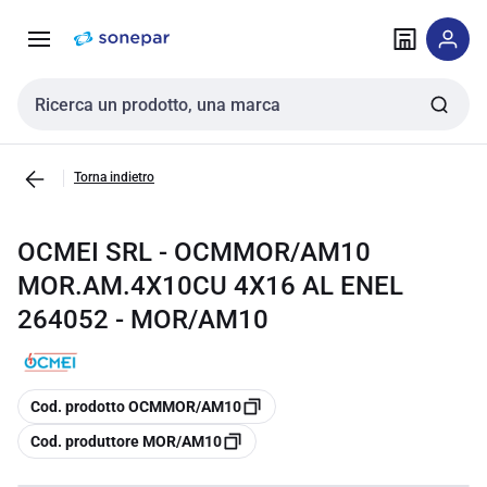
Vai alla
Vai
navigazione
alla
pagina
Cerca input
Torna indietro
OCMEI SRL - OCMMOR/AM10
MOR.AM.4X10CU 4X16 AL ENEL
264052 - MOR/AM10
copia
Cod. prodotto OCMMOR/AM10
copia
Cod. produttore MOR/AM10