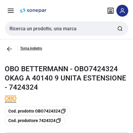
Vai alla
Vai
navigazione
alla
pagina
Cerca input
Torna indietro
OBO BETTERMANN - OBO7424324
OKAG A 40140 9 UNITA ESTENSIONE
- 7424324
copia
Cod. prodotto OBO7424324
copia
Cod. produttore 7424324