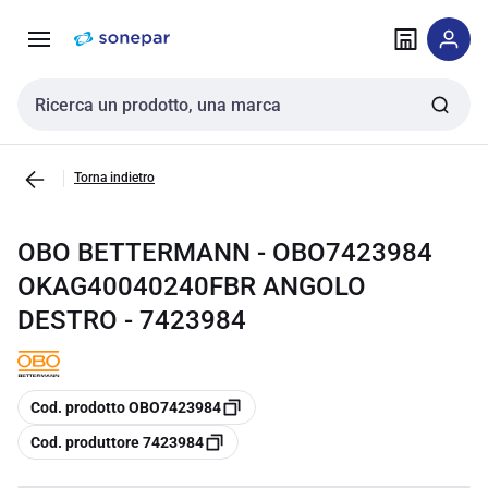
Vai alla
Vai
navigazione
alla
pagina
Cerca input
Torna indietro
OBO BETTERMANN - OBO7423984
OKAG40040240FBR ANGOLO
DESTRO - 7423984
copia
Cod. prodotto OBO7423984
copia
Cod. produttore 7423984