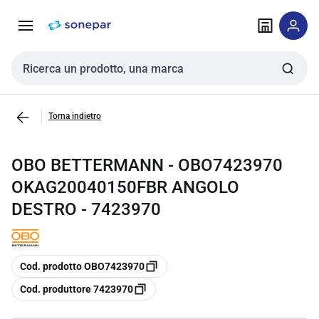
Vai alla
Vai
navigazione
alla
pagina
Cerca input
Torna indietro
OBO BETTERMANN - OBO7423970
OKAG20040150FBR ANGOLO
DESTRO - 7423970
copia
Cod. prodotto OBO7423970
copia
Cod. produttore 7423970