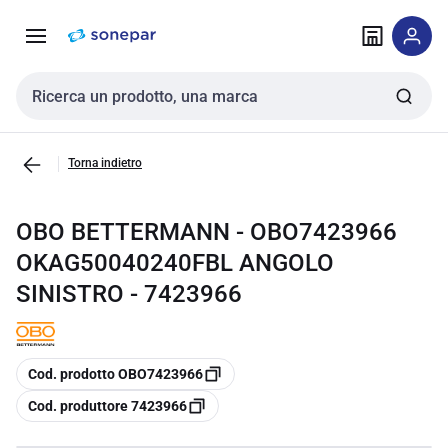
Vai alla
Vai
navigazione
alla
pagina
Cerca input
Torna indietro
OBO BETTERMANN - OBO7423966
OKAG50040240FBL ANGOLO
SINISTRO - 7423966
copia
Cod. prodotto OBO7423966
copia
Cod. produttore 7423966