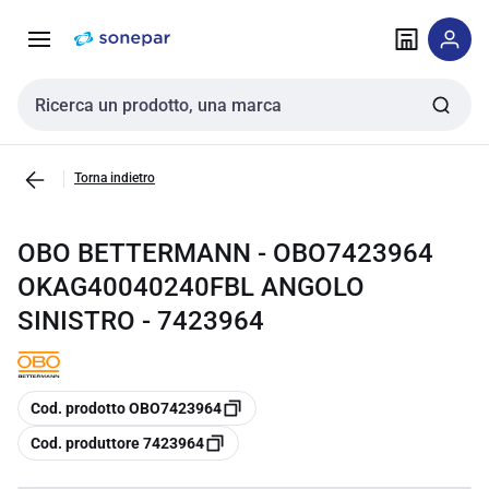
Vai alla
Vai
navigazione
alla
pagina
Cerca input
Torna indietro
OBO BETTERMANN - OBO7423964
OKAG40040240FBL ANGOLO
SINISTRO - 7423964
copia
Cod. prodotto OBO7423964
copia
Cod. produttore 7423964