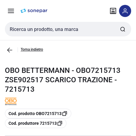
Vai alla
Vai
navigazione
alla
pagina
Cerca input
Torna indietro
OBO BETTERMANN - OBO7215713
ZSE902517 SCARICO TRAZIONE -
7215713
copia
Cod. prodotto OBO7215713
copia
Cod. produttore 7215713