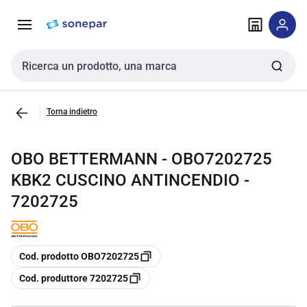
Vai alla
Vai
navigazione
alla
pagina
Cerca input
Torna indietro
OBO BETTERMANN - OBO7202725
KBK2 CUSCINO ANTINCENDIO -
7202725
copia
Cod. prodotto OBO7202725
copia
Cod. produttore 7202725