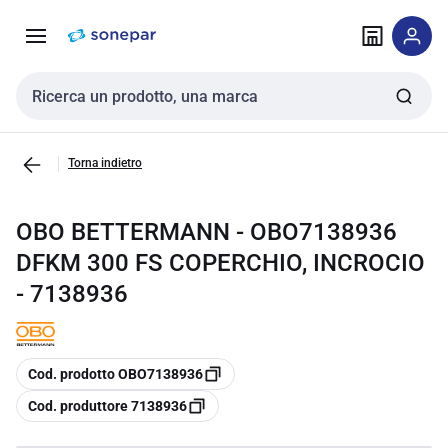
Vai alla
Vai
navigazione
alla
pagina
Cerca input
Torna indietro
OBO BETTERMANN - OBO7138936
DFKM 300 FS COPERCHIO, INCROCIO
- 7138936
copia
Cod. prodotto OBO7138936
copia
Cod. produttore 7138936