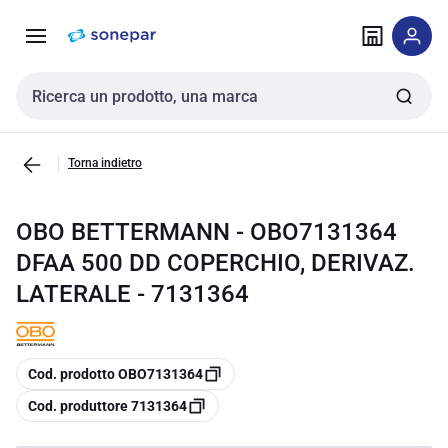
Vai alla
Vai
navigazione
alla
pagina
Cerca input
Torna indietro
OBO BETTERMANN - OBO7131364
DFAA 500 DD COPERCHIO, DERIVAZ.
LATERALE - 7131364
copia
Cod. prodotto OBO7131364
copia
Cod. produttore 7131364