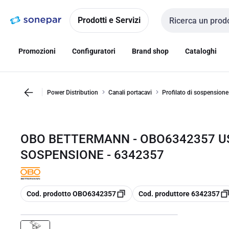
Vai alla
Vai
navigazione
alla
Prodotti e Servizi
Cerca input
pagina
Promozioni
Configuratori
Brand shop
Cataloghi
Power Distribution
Canali portacavi
Profilato di sospensione
OBO BETTERMANN - OBO6342357 US 
SOSPENSIONE - 6342357
copia
copia
Cod. prodotto OBO6342357
Cod. produttore 6342357