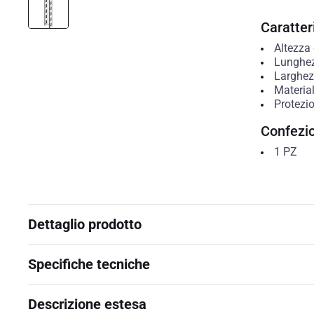
Caratteri
Altezza 
Lunghe
Larghezz
Materia
Protezio
Confezi
1
PZ
Dettaglio prodotto
Specifiche tecniche
Descrizione estesa