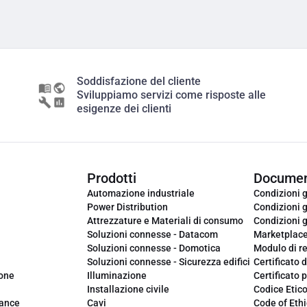
Soddisfazione del cliente
Sviluppiamo servizi come risposte alle
esigenze dei clienti
Prodotti
Documen
Automazione industriale
Condizioni g
Power Distribution
Condizioni g
Attrezzature e Materiali di consumo
Condizioni g
Soluzioni connesse - Datacom
Marketplac
Soluzioni connesse - Domotica
Modulo di r
Soluzioni connesse - Sicurezza edifici
Certificato d
ione
Illuminazione
Certificato p
Installazione civile
Codice Etic
iance
Cavi
Code of Ethi