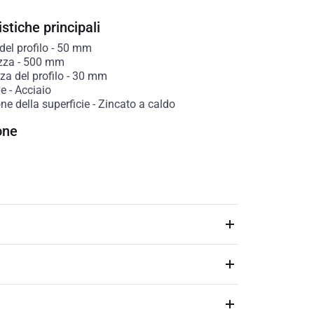
stiche principali
del profilo
-
50
mm
zza
-
500
mm
a del profilo
-
30
mm
le
-
Acciaio
ne della superficie
-
Zincato a caldo
one