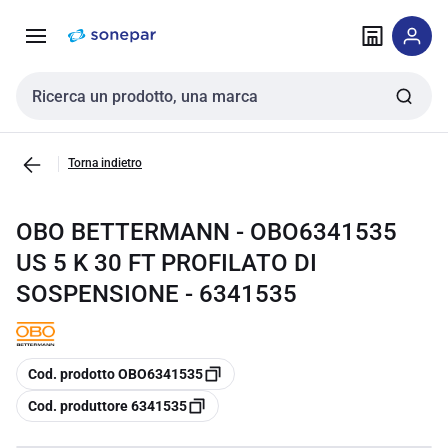
Vai alla
Vai
navigazione
alla
pagina
Cerca input
Torna indietro
OBO BETTERMANN - OBO6341535
US 5 K 30 FT PROFILATO DI
SOSPENSIONE - 6341535
copia
Cod. prodotto OBO6341535
copia
Cod. produttore 6341535